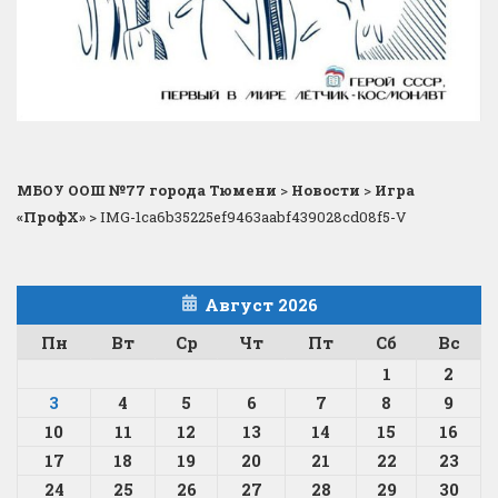
МБОУ ООШ №77 города Тюмени
>
Новости
>
Игра
«ПрофХ»
>
IMG-1ca6b35225ef9463aabf439028cd08f5-V
Август 2026
Пн
Вт
Ср
Чт
Пт
Сб
Вс
1
2
3
4
5
6
7
8
9
10
11
12
13
14
15
16
17
18
19
20
21
22
23
24
25
26
27
28
29
30