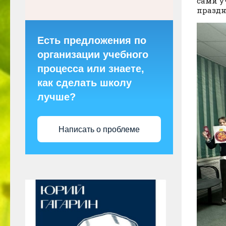
сами у
праздн
Есть предложения по
организации учебного
процесса или знаете,
как сделать школу
лучше?
Написать о проблеме