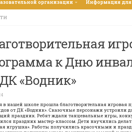
разовательной организации
Информация для
СТИ
аготворительная игр
ограмма к Дню инва
 ДК «Водник»
24
я в нашей школе прошла благотворительная игровая 
дов от ДК «Водник». Сказочные персонажи устроили д
щий праздник. Ребят ждали танцевальные игры, конку
ился праздник мастер-классом. Дети научились делат
ая игрушка». Работы получились красочными и праз