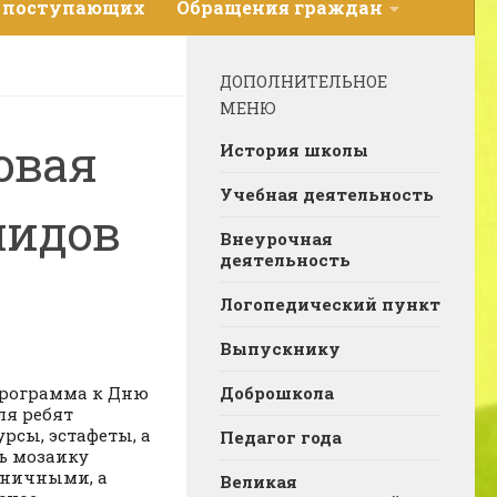
 поступающих
Обращения граждан
ДОПОЛНИТЕЛЬНОЕ
МЕНЮ
овая
История школы
Учебная деятельность
лидов
Внеурочная
деятельность
Логопедический пункт
Выпускнику
программа к Дню
Доброшкола
ля ребят
рсы, эстафеты, а
Педагог года
ь мозаику
дничными, а
Великая