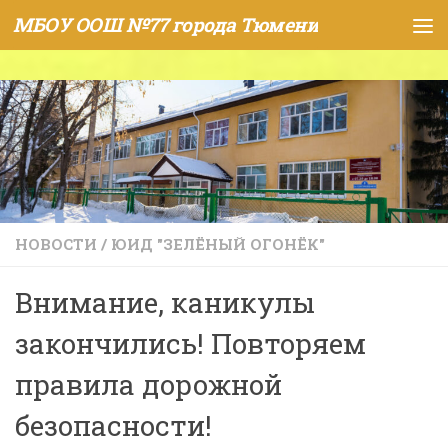
МБОУ ООШ №77 города Тюмени
Skip to content
НОВОСТИ
/
ЮИД "ЗЕЛЁНЫЙ ОГОНЁК"
Внимание, каникулы
закончились! Повторяем
правила дорожной
безопасности!