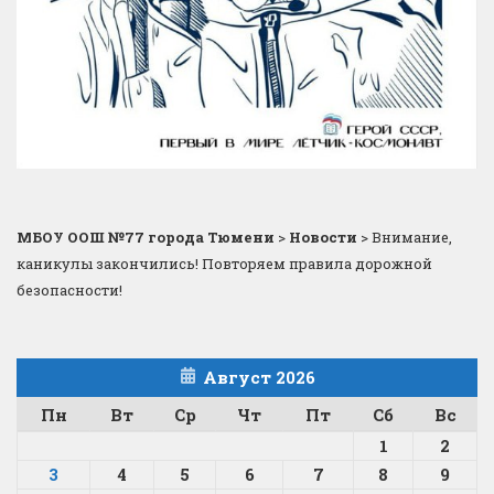
МБОУ ООШ №77 города Тюмени
>
Новости
>
Внимание,
каникулы закончились! Повторяем правила дорожной
безопасности!
Август 2026
Пн
Вт
Ср
Чт
Пт
Сб
Вс
1
2
3
4
5
6
7
8
9