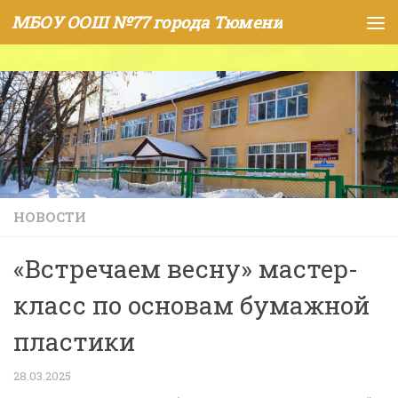
МБОУ ООШ №77 города Тюмени
Skip to content
НОВОСТИ
«Встречаем весну» мастер-
класс по основам бумажной
пластики
28.03.2025