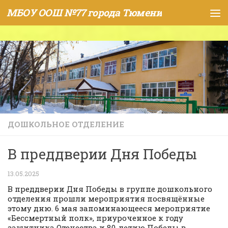
МБОУ ООШ №77 города Тюмени
Skip to content
ДОШКОЛЬНОЕ ОТДЕЛЕНИЕ
В преддверии Дня Победы
13.05.2025
В преддверии Дня Победы в группе дошкольного
отделения прошли мероприятия посвящённые
этому дню. 6 мая запоминающееся мероприятие
«Бессмертный полк», приуроченное к году
защитника Отечества и 80-летию Победы в