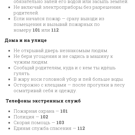
обязательно залей его водой или засыпь землёй.
Не включай электроприборы без разрешения
родителей.
Если начался пожар — сразу выходи из
помещения и вызывай пожарных по
номеру
101
или
112
.
Дома и на улице
Не открывай дверь незнакомым людям.
Не бери угощения и не садись в машину к
чужим людям.
Сообщай родителям, куда и с кем ты идёшь
гулять.
В жару носи головной убор и пей больше воды.
Осторожно с клещами — после прогулки в лесу
осматривай себя и одежду.
Телефоны экстренных служб
Пожарная охрана —
101
Полиция —
102
Скорая помощь —
103
Единая служба спасения —
112