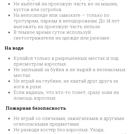
Не выбегай на проезжую часть из-за машин,
кустов или сугробов.
На велосипеде или самокате — только по
тротуарам, паркам и велодорожкам. До 14 лет
выезжать на проезжую часть нельзя.
В тёмное время суток используй
светоотражатели на одежде или рюкзаке.
На воде
Купайся только в разрешённых местах и под
присмотром взрослых.
Не заплывай за буйки и не ныряй в незнакомых
местах.
Не играй на глубине, не хватай друг друга за
ноги и руки.
Если видишь, что кто-то тонет, сразу зови на
помощь взрослых.
Пожарная безопасность
Не играй со спичками, зажигалками и другими
огнеопасными предметами.
Не разводи костёр без взрослых. Уходя,