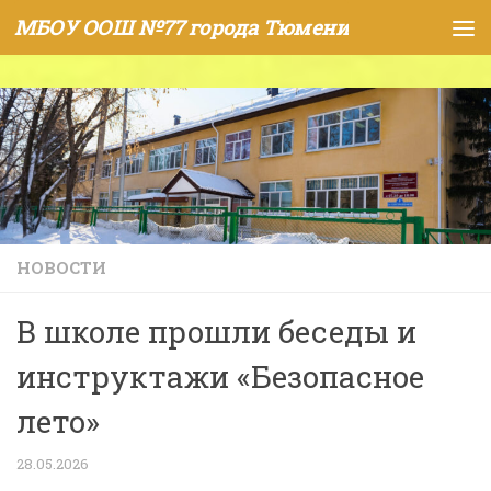
МБОУ ООШ №77 города Тюмени
Skip to content
НОВОСТИ
В школе прошли беседы и
инструктажи «Безопасное
лето»
28.05.2026