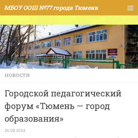
МБОУ ООШ №77 города Тюмени
Skip to content
НОВОСТИ
Городской педагогический
форум «Тюмень — город
образования»
26.08.2024