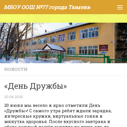
МБОУ ООШ №77 города Тюмени
Skip to content
НОВОСТИ
«День Дружбы»
20.06.2025
20 июня мы весело и ярко отметили День
«Дружбы»! С самого утра ребят ждали зарядка,
интересные кружки, виртуальные гонки и
минутка здоровья. После вкусного завтрака и
обеда каждый нашёл занятие по душе: кто-то