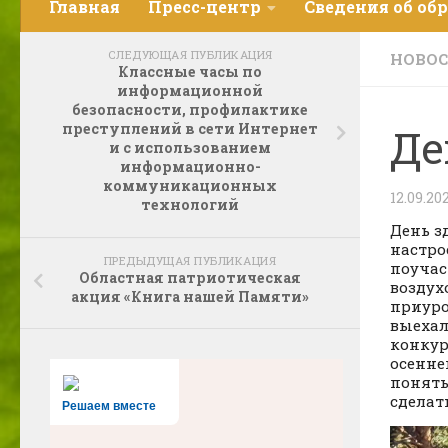
Главная
Пресс-центр
Сведения об об
СЛЕДУЮЩАЯ ПУБЛИКАЦИЯ
НОВО
Классные часы по
информационной
безопасности, профилактике
преступлений в сети Интернет
Де
и с использованием
информационно-
коммуникационных
12.09.20
технологий
День з
настро
ПРЕДЫДУЩАЯ ПУБЛИКАЦИЯ
поучас
Областная патриотическая
воздух
акция «Книга нашей Памяти»
приуро
выехал
конкур
осенне
понять
сделат
Решаем вместе