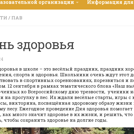
разовательной организации
Информация для
СТИ
/
ПАВ
нь здоровья
24
доровья в школе – это весёлый праздник, праздник хо
ения, спорта и здоровья. Школьники очень ждут этот д
твовать в спортивных соревнованиях, порезвиться и
ом. 12 сентября в рамках тематического блока «Наш выб
ченных ко Всероссийскому дню трезвости, ученики
и на прогулку в лес. Их ждали весёлые старты, игры с
сы, викторина, посвящённая здоровому образу жизни 
му лесу. Ежегодное проведение Дня здоровья помогае
, как много значит здоровье в их жизни, и решить, чт
ь, чтобы сохранить здоровье на долгие годы.