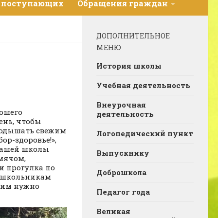
 поступающих
Обращения граждан
ДОПОЛНИТЕЛЬНОЕ
МЕНЮ
История школы
Учебная деятельность
Внеурочная
рошего
деятельность
ень, чтобы
 подышать свежим
Логопедический пункт
ор-здоровье!»,
 нашей школы
Выпускнику
 мячом,
и прогулка по
Доброшкола
т школьникам
о им нужно
Педагог года
Великая