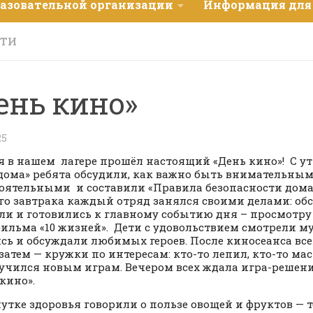
разовательной организации
Информация для
СТИ
ень кино»
25
я в нашем лагере прошёл настоящий «День кино»! С ут
дома» ребята обсудили, как важно быть внимательным
оятельными и составили «Правила безопасности дома»
го завтрака каждый отряд занялся своими делами: об
ли и готовились к главному событию дня – просмотру
ильма «10 жизней». Дети с удовольствием смотрели м
сь и обсуждали любимых героев. После киносеанса вс
а затем — кружки по интересам: кто-то лепил, кто-то ма
 учился новым играм. Вечером всех ждала игра-решен
 кино».
утке здоровья говорили о пользе овощей и фруктов — т