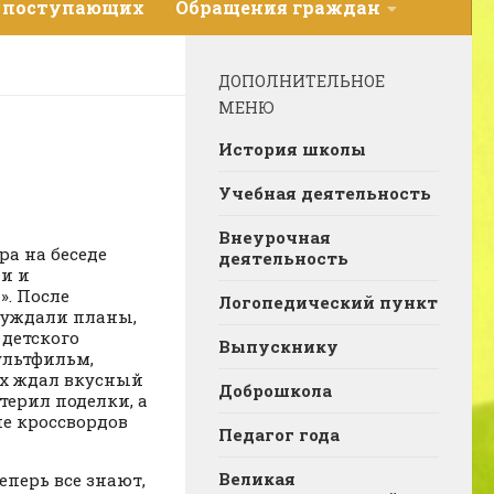
 поступающих
Обращения граждан
ДОПОЛНИТЕЛЬНОЕ
МЕНЮ
История школы
Учебная деятельность
Внеурочная
ра на беседе
деятельность
и и
. После
Логопедический пункт
суждали планы,
 детского
Выпускнику
ультфильм,
ех ждал вкусный
Доброшкола
стерил поделки, а
ие кроссвордов
Педагог года
Великая
еперь все знают,