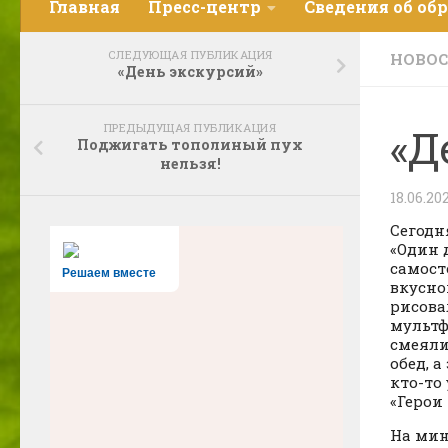
Главная
Пресс-центр
Сведения об об
СЛЕДУЮЩАЯ ПУБЛИКАЦИЯ
НОВО
«День экскурсий»
ПРЕДЫДУЩАЯ ПУБЛИКАЦИЯ
«Д
Поджигать тополиный пух
нельзя!
18.06.20
Сегодн
«Один 
самост
Решаем вместе
вкусно
рисова
мультф
смеяли
обед, 
кто-то
«Герои
На мин