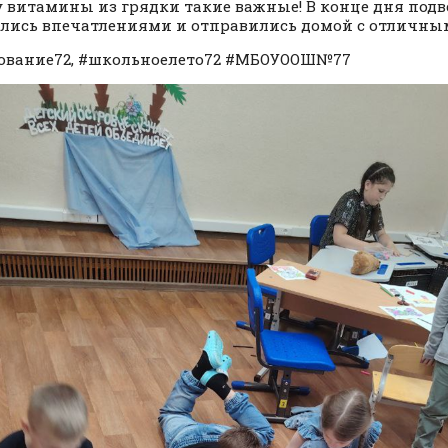
 витамины из грядки такие важные! В конце дня подв
лись впечатлениями и отправились домой с отличны
ование72, #школьноелето72 #МБОУООШ№77