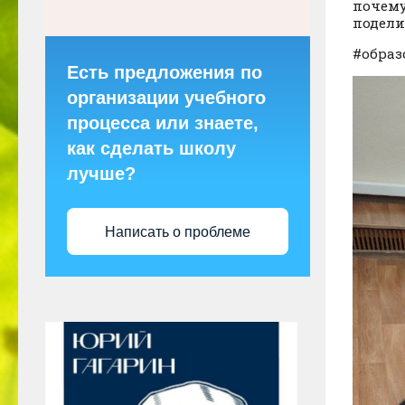
почему
подели
#образ
Есть предложения по
организации учебного
процесса или знаете,
как сделать школу
лучше?
Написать о проблеме