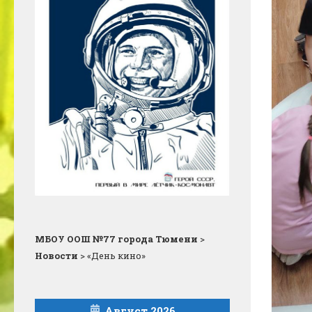
МБОУ ООШ №77 города Тюмени
>
Новости
>
«День кино»
Август 2026