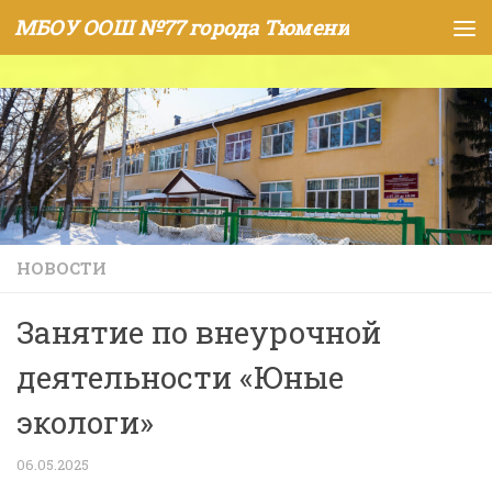
МБОУ ООШ №77 города Тюмени
Skip to content
НОВОСТИ
Занятие по внеурочной
деятельности «Юные
экологи»
06.05.2025