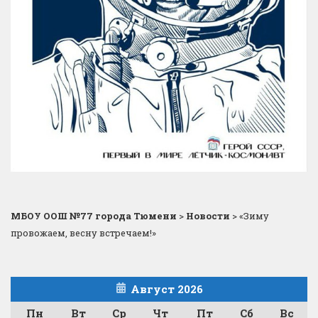
МБОУ ООШ №77 города Тюмени
>
Новости
>
«Зиму
провожаем, весну встречаем!»
Август 2026
Пн
Вт
Ср
Чт
Пт
Сб
Вс