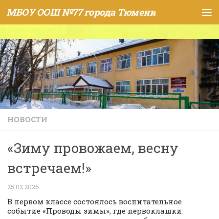
МБОУ ООШ №77 города Тюмени
Skip to content
НОВОСТИ
«Зиму провожаем, весну
встречаем!»
25.02.2026
В первом классе состоялось воспитательное
событие «Проводы зимы», где первоклашки