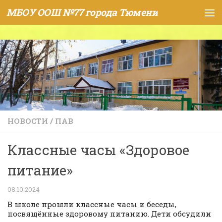
МБОУ ООШ №77 города Тюмени
Skip to content
НОВОСТИ
/
ПАВ
Классные часы «Здоровое
питание»
08.10.2024
В школе прошли классные часы и беседы,
посвящённые здоровому питанию. Дети обсудили