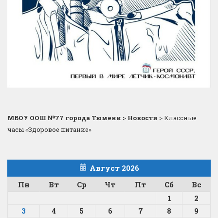
МБОУ ООШ №77 города Тюмени
>
Новости
>
Классные
часы «Здоровое питание»
Август 2026
Пн
Вт
Ср
Чт
Пт
Сб
Вс
1
2
3
4
5
6
7
8
9