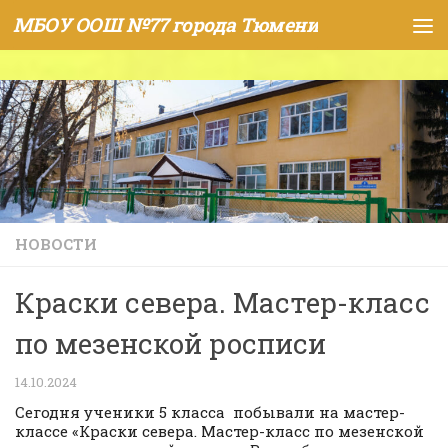
МБОУ ООШ №77 города Тюмени
Skip to content
НОВОСТИ
Краски севера. Мастер-класс
по мезенской росписи
14.10.2024
Сегодня ученики 5 класса побывали на мастер-
классе «Краски севера. Мастер-класс по мезенской