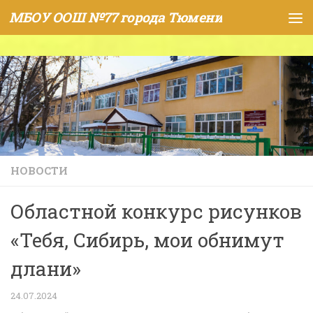
МБОУ ООШ №77 города Тюмени
Skip to content
НОВОСТИ
Областной конкурс рисунков
«Тебя, Сибирь, мои обнимут
длани»
24.07.2024