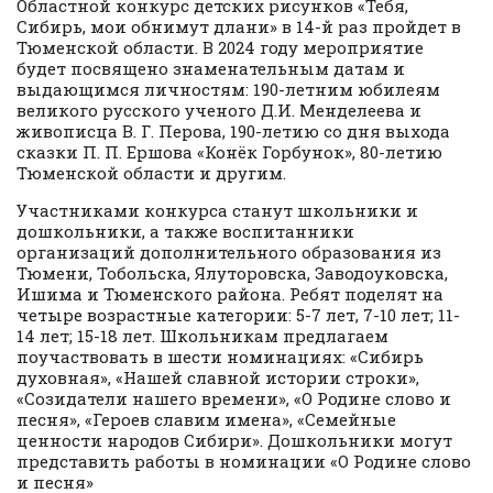
Областной конкурс детских рисунков «Тебя,
Сибирь, мои обнимут длани» в 14-й раз пройдет в
Тюменской области. В 2024 году мероприятие
будет посвящено знаменательным датам и
выдающимся личностям: 190-летним юбилеям
великого русского ученого Д.И. Менделеева и
живописца В. Г. Перова, 190-летию со дня выхода
сказки П. П. Ершова «Конёк Горбунок», 80-летию
Тюменской области и другим.
Участниками конкурса станут школьники и
дошкольники, а также воспитанники
организаций дополнительного образования из
Тюмени, Тобольска, Ялуторовска, Заводоуковска,
Ишима и Тюменского района. Ребят поделят на
четыре возрастные категории: 5-7 лет, 7-10 лет; 11-
14 лет; 15-18 лет. Школьникам предлагаем
поучаствовать в шести номинациях: «Сибирь
духовная», «Нашей славной истории строки»,
«Созидатели нашего времени», «О Родине слово и
песня», «Героев славим имена», «Семейные
ценности народов Сибири». Дошкольники могут
представить работы в номинации «О Родине слово
и песня»