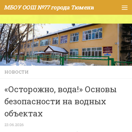
МБОУ ООШ №77 города Тюмени
Skip to content
НОВОСТИ
«Осторожно, вода!» Основы
безопасности на водных
объектах
23.06.2026