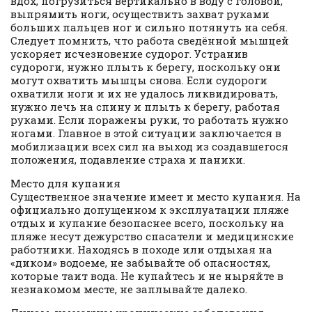
вдох, погрузиться вертикально в воду с головой,
выпрямить ноги, осуществить захват руками
больших пальцев ног и сильно потянуть на себя.
Следует помнить, что работа сведённой мышцей
ускоряет исчезновение судорог. Устранив
судороги, нужно плыть к берегу, поскольку они
могут охватить мышцы снова. Если судороги
охватили ноги и их не удалось ликвидировать,
нужно лечь на спину и плыть к берегу, работая
руками. Если поражены руки, то работать нужно
ногами. Главное в этой ситуации заключается в
мобилизации всех сил на выход из создавшегося
положения, подавление страха и паники.
Место для купания
Существенное значение имеет и место купания. На
официально допущенном к эксплуатации пляже
отдых и купание безопаснее всего, поскольку на
пляже несут дежурство спасатели и медицинские
работники. Находясь в походе или отдыхая на
«диком» водоеме, не забывайте об опасностях,
которые таит вода. Не купайтесь и не ныряйте в
незнакомом месте, не заплывайте далеко.