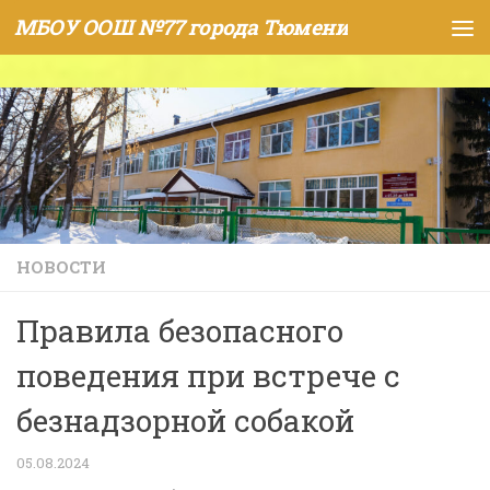
МБОУ ООШ №77 города Тюмени
Skip to content
НОВОСТИ
Правила безопасного
поведения при встрече с
безнадзорной собакой
05.08.2024