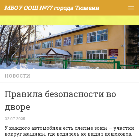
МБОУ ООШ №77 города Тюмени
Skip to content
НОВОСТИ
Правила безопасности во
дворе
02.07.2025
У каждого автомобиля есть слепые зоны — участки
вокруг машины, где водитель не видит пешеходов,