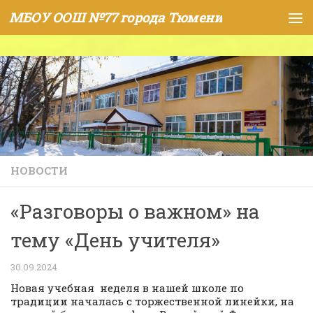
МБОУ ООШ №77 города Тюмени
Skip to content
НОВОСТИ
«Разговоры о важном» на
тему «День учителя»
30.09.2024
Новая учебная неделя в нашей школе по
традиции началась с торжественной линейки, на