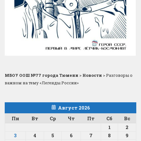
МБОУ ООШ №77 города Тюмени
>
Новости
>
Разговоры о
важном на тему «Легенды России»
Август 2026
Пн
Вт
Ср
Чт
Пт
Сб
Вс
1
2
3
4
5
6
7
8
9