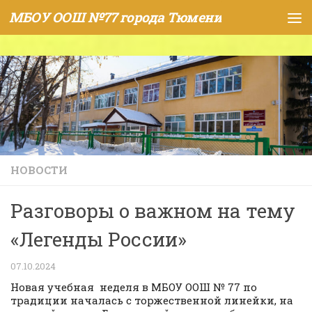
МБОУ ООШ №77 города Тюмени
Skip to content
НОВОСТИ
Разговоры о важном на тему
«Легенды России»
07.10.2024
Новая учебная неделя в МБОУ ООШ № 77 по
традиции началась с торжественной линейки, на