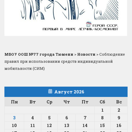
МБОУ ООШ №77 города Тюмени
>
Новости
>
Соблюдение
правил при использовании средств индивидуальной
мобильности (СИМ)
Август 2026
Пн
Вт
Ср
Чт
Пт
Сб
Вс
1
2
3
4
5
6
7
8
9
10
11
12
13
14
15
16