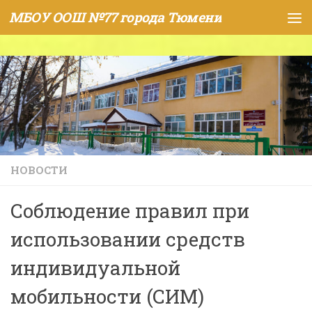
МБОУ ООШ №77 города Тюмени
Skip to content
НОВОСТИ
Соблюдение правил при
использовании средств
индивидуальной
мобильности (СИМ)