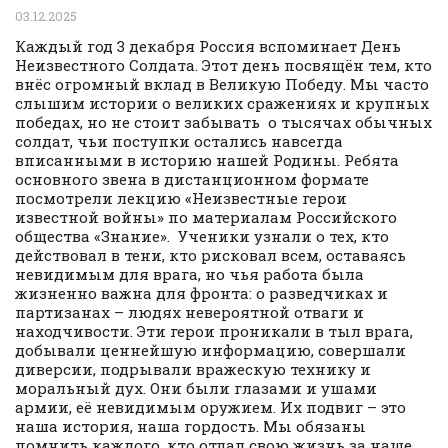
03.12.2025
Каждый год 3 декабря Россия вспоминает День
Неизвестного Солдата. Этот день посвящён тем, кто
внёс огромный вклад в Великую Победу. Мы часто
слышим истории о великих сражениях и крупных
победах, но не стоит забывать о тысячах обычных
солдат, чьи поступки остались навсегда
вписанными в историю нашей Родины. Ребята
основного звена в дистанционном формате
посмотрели лекцию «Неизвестные герои
известной войны» по материалам Российского
общества «Знание». Ученики узнали о тех, кто
действовал в тени, кто рисковал всем, оставаясь
невидимым для врага, но чья работа была
жизненно важна для фронта: о разведчиках и
партизанах – людях невероятной отваги и
находчивости. Эти герои проникали в тыл врага,
добывали ценнейшую информацию, совершали
диверсии, подрывали вражескую технику и
моральный дух. Они были глазами и ушами
армии, её невидимым оружием. Их подвиг – это
наша история, наша гордость. Мы обязаны
помнить каждого, кто отдал свою жизнь за наше