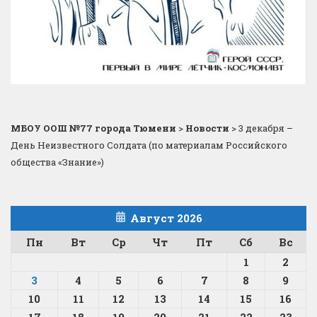
МБОУ ООШ №77 города Тюмени
>
Новости
>
3 декабря –
День Неизвестного Солдата (по материалам Российского
общества «Знание»)
Август 2026
Пн
Вт
Ср
Чт
Пт
Сб
Вс
1
2
3
4
5
6
7
8
9
10
11
12
13
14
15
16
17
18
19
20
21
22
23