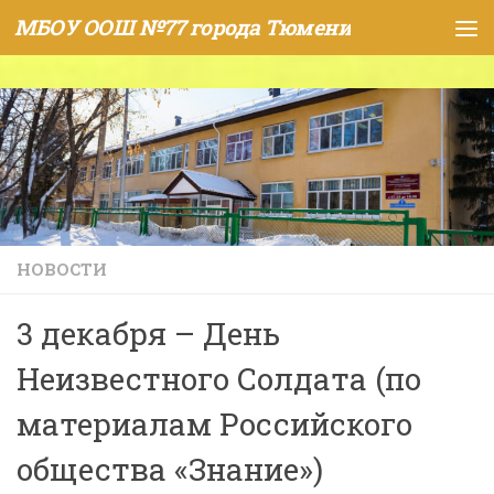
МБОУ ООШ №77 города Тюмени
Skip to content
НОВОСТИ
3 декабря – День
Неизвестного Солдата (по
материалам Российского
общества «Знание»)