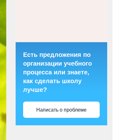
Есть предложения по
организации учебного
процесса или знаете,
как сделать школу
лучше?
Написать о проблеме