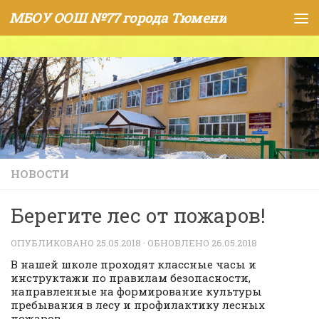
МБОУ ООШ №77 города Тюмени
Skip to content
НОВОСТИ
Берегите лес от пожаров!
ОПУБЛИКОВАНО
25.05.2018
· ОБНОВЛЕНО
26.05.2018
В нашей школе проходят классные часы и
инструктажи по правилам безопасности,
направленные на формирование культуры
пребывания в лесу и профилактику лесных
пожаров.