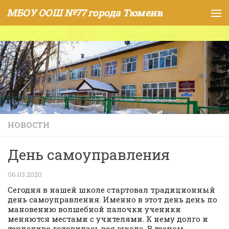
МБОУ ООШ №77 города Тюмени
Skip to content
НОВОСТИ
День самоуправления
06.03.2020
Сегодня в нашей школе стартовал традиционный
день самоуправления. Именно в этот день день по
мановению волшебной палочки ученики
меняются местами с учителями. К нему долго и
терпеливо готовилась вся школа. В тесном