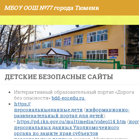
МБОУ ООШ №77 города Тюмени
Skip to content
ДЕТСКИЕ БЕЗОПАСНЫЕ САЙТЫ
Интерактивный образовательный портал «Дорога
без опасности»
bdd-eor.edu.ru
https://
персональныеданные.дети
(
информационно-
развлекательный портал для детей
);
•
https://pd.rkn.gov.ru/multimedia/video114.htm
(
пор
персональных данных Уполномоченного
органа по защите прав субъектов
персональных данных
, раздел «Мультимедиа» —