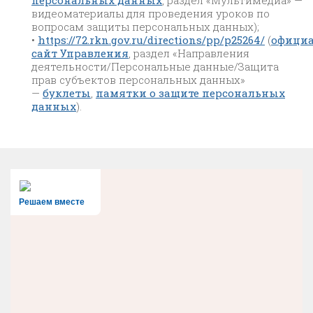
видеоматериалы для проведения уроков по
вопросам защиты персональных данных);
•
https://72.rkn.gov.ru/directions/pp/p25264/
(
офици
сайт Управления
, раздел «Направления
деятельности/Персональные данные/Защита
прав субъектов персональных данных»
—
буклеты
,
памятки о защите персональных
данных
).
Решаем вместе