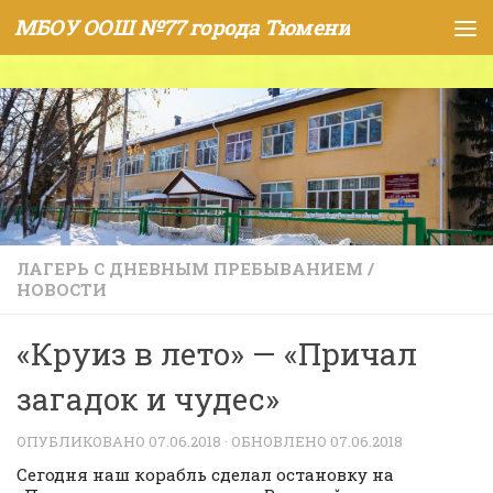
МБОУ ООШ №77 города Тюмени
Skip to content
ЛАГЕРЬ С ДНЕВНЫМ ПРЕБЫВАНИЕМ
/
НОВОСТИ
«Круиз в лето» — «Причал
загадок и чудес»
ОПУБЛИКОВАНО
07.06.2018
· ОБНОВЛЕНО
07.06.2018
Сегодня наш корабль сделал остановку на