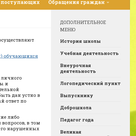
 поступающих
Обращения граждан
ДОПОЛНИТЕЛЬНОЕ
МЕНЮ
 осуществляют
История школы
Учебная деятельность
й) обучающихся
Внеурочная
деятельность
 личного
Логопедический пункт
ты и
тельной
быть дан устно в
Выпускнику
й ответ по
Доброшкола
ние либо
Педагог года
вопросов, в том
 его нарушенных
Великая