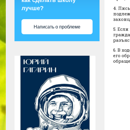
как сделать школу
лучше?
4. Пис
подлеж
законо
Написать о проблеме
5. Есл
гражда
разъяс
6. В х
его об
обраще