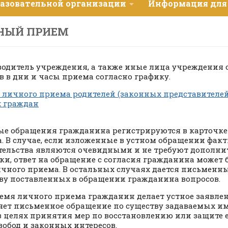
разовательной организации
Информация для
НЫЙ ПРИЕМ
оводитель учреждения, а также иные лица учреждения
в в дни и часы приема согласно графику.
 личного приема родителей (законных представителе
 граждан
ные обращения гражданина регистрируются в карточке
. В случае, если изложенные в устном обращении фак
тельства являются очевидными и не требуют дополни
ки, ответ на обращение с согласия гражданина может 
ичного приема. В остальных случаях дается письменны
ву поставленных в обращении гражданина вопросов.
время личного приема гражданин делает устное заявле
яет письменное обращение по существу задаваемых им 
в целях принятия мер по восстановлению или защите
свобод и законных интересов.