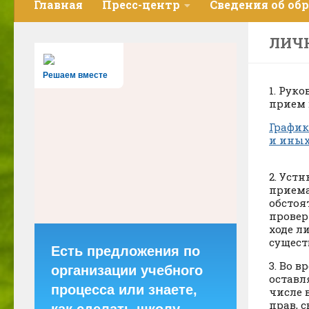
Главная
Пресс-центр
Сведения об об
ЛИЧ
Решаем вместе
1. Рук
прием 
График
и иных
2. Уст
приема
обстоя
провер
ходе л
сущест
Есть предложения по
3. Во 
организации учебного
оставл
процесса или знаете,
числе 
прав, 