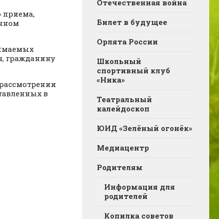
Отечественная война
 приема,
Билет в будущее
енном
Орлята России
нимаемых
я, гражданину
Школьный
спортивный клуб
«Ника»
 рассмотрении
ставленных в
Театральный
калейдоскоп
ЮИД «Зелёный огонёк»
Медиацентр
Родителям
Информация для
родителей
Копилка советов