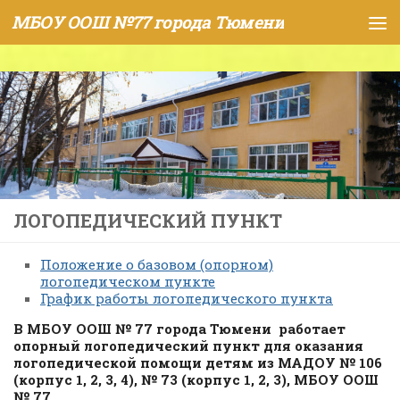
МБОУ ООШ №77 города Тюмени
Skip to content
ЛОГОПЕДИЧЕСКИЙ ПУНКТ
Положение о базовом (опорном)
логопедическом пункте
График работы логопедического пункта
В МБОУ ООШ № 77 города Тюмени работает
опорный логопедический пункт для оказания
логопедической помощи детям из
МАДОУ № 106
(корпус 1, 2, 3, 4), № 73 (корпус 1, 2, 3), МБОУ ООШ
№ 77.