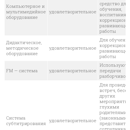
средство для
Компьютерное и
обучения,
мультимедийное
удовлетворительное
воспитания 
оборудование
коррекционн
развивающе
работы
Для обучения
Дидактическое,
коррекционн
методическое
удовлетворительное
развивающе
оборудование
работы
Используютс
FM — система
удовлетворительное
передачи
разборчивой
Для проведе
встреч, бесед
других
мероприятий
глухими
родителями
Система
(законными
удовлетворительное
субтитрирования
представител
сотрудникам