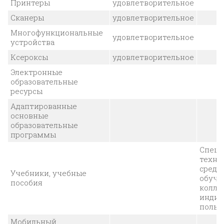
Принтеры
удовлетворительное
Сканеры
удовлетворительное
Многофункциональные
удовлетворительное
устройства
Ксероксы
удовлетворительное
Электронные
образовательные
ресурсы
Адаптированные
основные
образовательные
программы
Специ
техни
средс
Учебники, учебные
обуче
пособия
колле
индив
польз
Мобильный