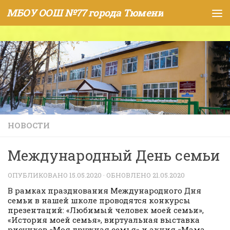
МБОУ ООШ №77 города Тюмени
Skip to content
НОВОСТИ
Международный День семьи
ОПУБЛИКОВАНО
15.05.2020
· ОБНОВЛЕНО
21.05.2020
В рамках празднования Международного Дня
семьи в нашей школе проводятся конкурсы
презентаций: «Любимый человек моей семьи»,
«История моей семья», виртуальная выставка
рисунков «Моя дружная семья» и акция «Мама,