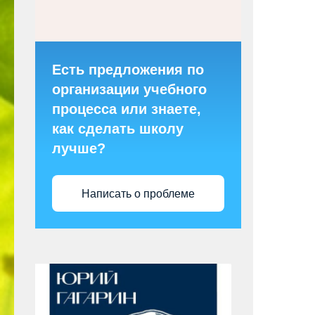
Есть предложения по
организации учебного
процесса или знаете,
как сделать школу
лучше?
Написать о проблеме