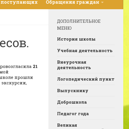
 поступающих
Обращения граждан
ДОПОЛНИТЕЛЬНОЕ
МЕНЮ
есов.
История школы
Учебная деятельность
Внеурочная
провозгласила
21
деятельность
емой
 школе прошли
Логопедический пункт
 экскурсии,
Выпускнику
Доброшкола
Педагог года
Великая