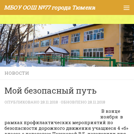
МБОУ ООШ №77 города Тюмени
Skip to content
НОВОСТИ
Мой безопасный путь
ОПУБЛИКОВАНО
28.11.2018
· ОБНОВЛЕНО
28.11.2018
В конце
ноября в
рамках профилактических мероприятий по
безопасности дорожного движения учащиеся 4 «б»
класса с педогогом Пушковой В.Б. изготовили для