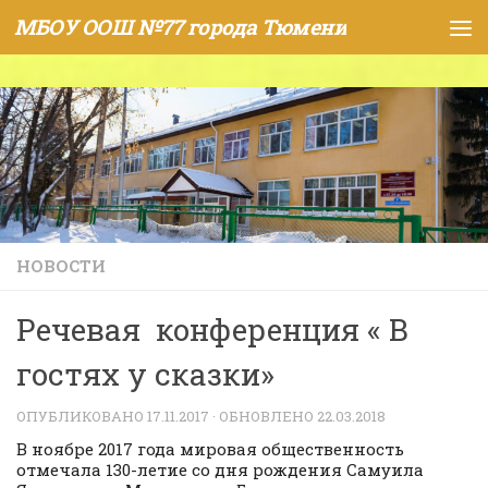
МБОУ ООШ №77 города Тюмени
Skip to content
НОВОСТИ
Речевая конференция « В
гостях у сказки»
ОПУБЛИКОВАНО
17.11.2017
· ОБНОВЛЕНО
22.03.2018
В ноябре 2017 года мировая общественность
отмечала 130-летие со дня рождения Самуила