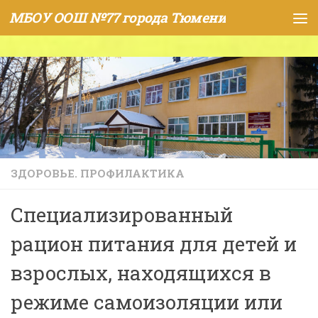
МБОУ ООШ №77 города Тюмени
Skip to content
ЗДОРОВЬЕ. ПРОФИЛАКТИКА
Специализированный
рацион питания для детей и
взрослых, находящихся в
режиме самоизоляции или