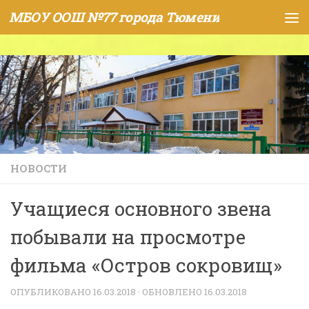
МБОУ ООШ №77 города Тюмени
Skip to content
НОВОСТИ
Учащиеся основного звена
побывали на просмотре
фильма «Остров сокровищ»
ОПУБЛИКОВАНО
16.03.2018
· ОБНОВЛЕНО
16.03.2018