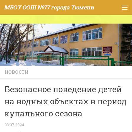
МБОУ ООШ №77 города Тюмени
Skip to content
НОВОСТИ
Безопасное поведение детей
на водных объектах в период
купального сезона
03.07.2024