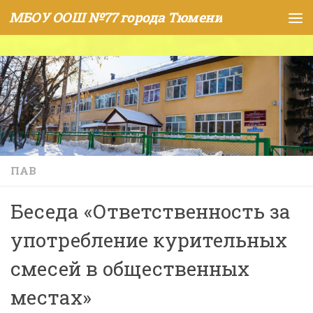
МБОУ ООШ №77 города Тюмени
Skip to content
ПАВ
Беседа «Ответственность за
употребление курительных
смесей в общественных
местах»