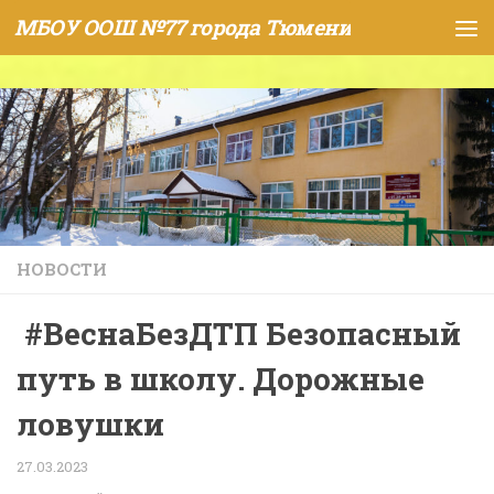
МБОУ ООШ №77 города Тюмени
Skip to content
НОВОСТИ
#ВеснаБезДТП Безопасный
путь в школу. Дорожные
ловушки
27.03.2023