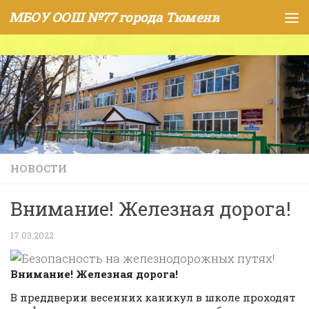
МБОУ ООШ №77 города Тюмени
Skip to content
НОВОСТИ
Внимание! Железная дорога!
17.03.2022
Внимание! Железная дорога!
В преддверии весенних каникул в школе проходят