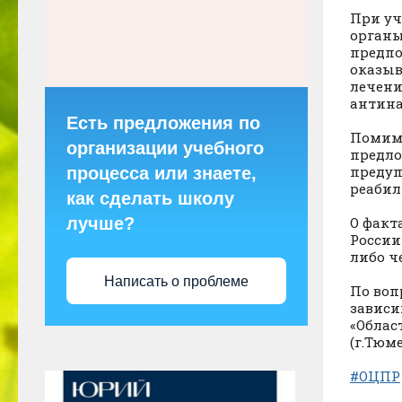
При уч
органы
предпо
оказыв
лечени
антина
Есть предложения по
Помимо
организации учебного
предло
предуп
процесса или знаете,
реабил
как сделать школу
лучше?
О факт
России
либо ч
Написать о проблеме
По воп
зависи
«Облас
(г.Тюме
#ОЦПР