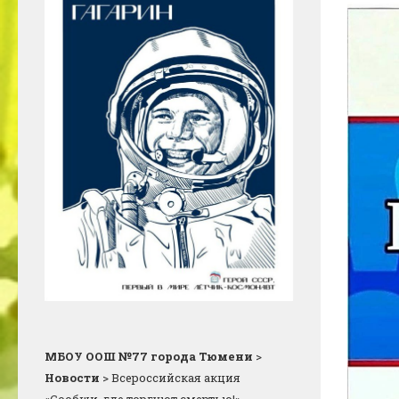
МБОУ ООШ №77 города Тюмени
>
Новости
>
Всероссийская акция
«Сообщи, где торгуют смертью!»