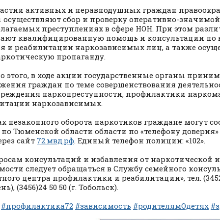
астии активных и неравнодушных граждан правоохр
 осуществляют сбор и проверку оперативно-значимо
лагаемых преступлениях в сфере НОН. При этом разл
ают квалифицированную помощь и консультации по 
я и реабилитации наркозависимых лиц, а также осущ
ркотическую пропаганду.
 этого, в ходе акции государственные органы прини
жения граждан по теме совершенствования деятельнос
реждения наркопреступности, профилактики наркома
итации наркозависимых.
ах незаконного оборота наркотиков граждане могут с
 по Тюменской области области по «телефону доверия» (
ерез сайт
72.мвд.рф
. Единый телефон полиции: «102».
росам консультаций и избавления от наркотической 
мости следует обращаться в Службу семейного консул
тного центра профилактики и реабилитации», тел. (3452
нь), (3456)24 50 50 (г. Тобольск).
#профилактика72
#зависимость
#родителямОдетях
#з