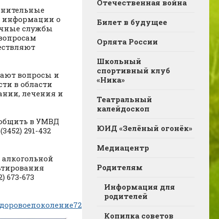
Отечественная война
анительные
й информации о
Билет в будущее
ичные службы
вопросам
Орлята России
ествляют
Школьный
спортивный клуб
мают вопросы и
«Ника»
ти в области
нии, лечения и
Театральный
калейдоскоп
ообщить в УМВД
ЮИД «Зелёный огонёк»
3452) 291-432
Медиацентр
и алкогольной
Родителям
ьтирования
) 673-673
Информация для
родителей
доровоепоколение72
Копилка советов