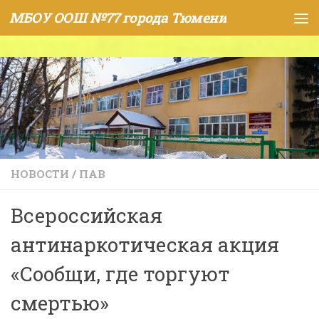
МБОУ ООШ №77 города Тюмени
Skip to content
НОВОСТИ
/
ПАВ
Всероссийская
антинаркотическая акция
«Сообщи, где торгуют
смертью»