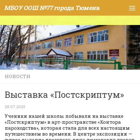
МБОУ ООШ №77 города Тюмени
Skip to content
НОВОСТИ
Выставка «Постскриптум»
28.07.2025
Ученики нашей школы побывали на выставке
«Постскриптум» в арт-пространстве «Контора
пароходства», которая стала для всех настоящим
путешествием во времени. В центре экспозиции —
живое дыхание прошлого: лица тюменских дворов,