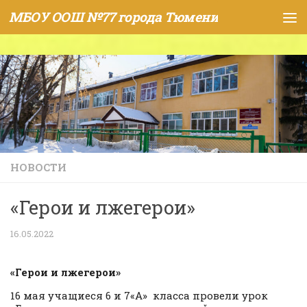
МБОУ ООШ №77 города Тюмени
Skip to content
НОВОСТИ
«Герои и лжегерои»
16.05.2022
«Герои и лжегерои»
16 мая учащиеся 6 и 7«А» класса провели урок