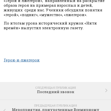
«Герои и лжегерои», направленный на раскрытие
образа героя на примерах взрослых и детей,
живущих среди нас. Ученики обсудили понятия
«герой», «подвиг», «мужество», «лжегерои».
По итогам урока исторический кружок «Нити
времён» выпустил электронную газету.
Герои-и-лжегерои
СЛЕДУЮЩАЯ ПУБЛИКАЦИЯ
Последний звонок
ПРЕДЫДУЩАЯ ПУБЛИКАЦИЯ
Мероприятия, приуроченные Всемирному