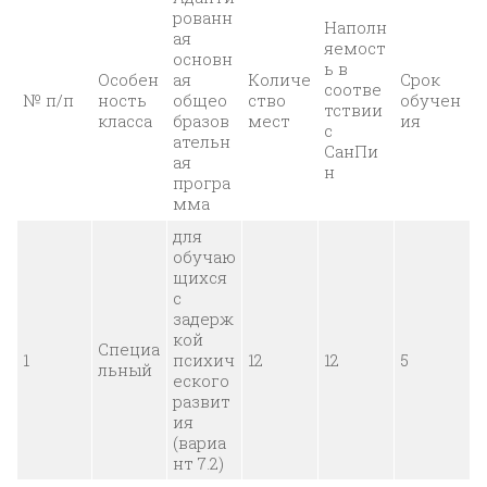
рованн
Наполн
ая
яемост
основн
ь в
Особен
ая
Количе
Срок
соотве
№ п/п
ность
общео
ство
обучен
тствии
класса
бразов
мест
ия
с
ательн
СанПи
ая
н
програ
мма
для
обучаю
щихся
с
задерж
кой
Специа
1
психич
12
12
5
льный
еского
развит
ия
(вариа
нт 7.2)