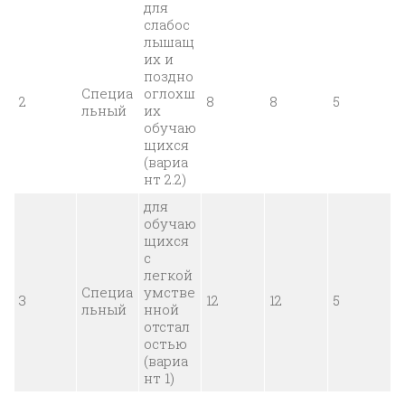
для
слабос
лышащ
их и
поздно
Специа
оглохш
2
8
8
5
льный
их
обучаю
щихся
(вариа
нт 2.2)
для
обучаю
щихся
с
легкой
Специа
умстве
3
12
12
5
льный
нной
отстал
остью
(вариа
нт 1)