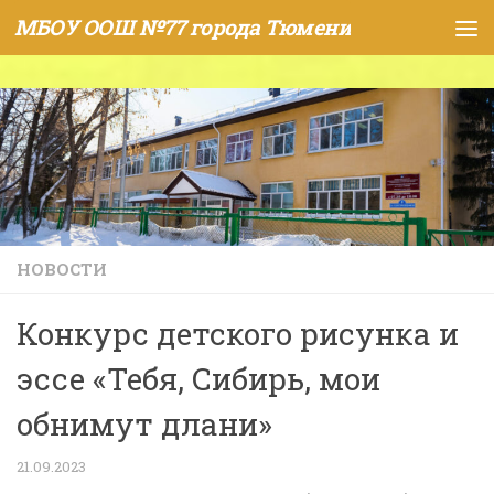
МБОУ ООШ №77 города Тюмени
Skip to content
НОВОСТИ
Конкурс детского рисунка и
эссе «Тебя, Сибирь, мои
обнимут длани»
21.09.2023