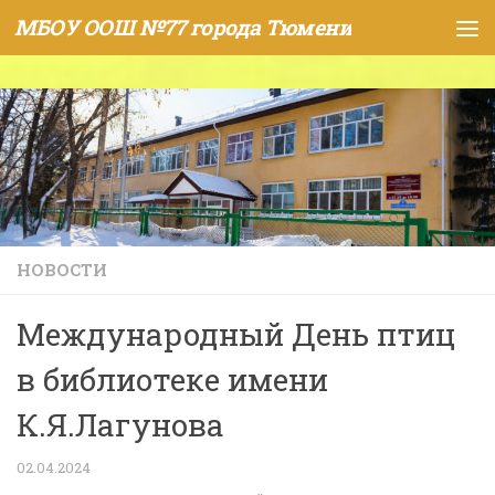
МБОУ ООШ №77 города Тюмени
Skip to content
НОВОСТИ
Международный День птиц
в библиотеке имени
К.Я.Лагунова
02.04.2024