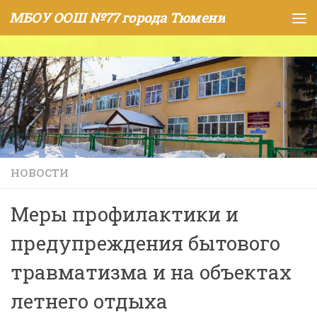
МБОУ ООШ №77 города Тюмени
Skip to content
НОВОСТИ
Меры профилактики и
предупреждения бытового
травматизма и на объектах
летнего отдыха