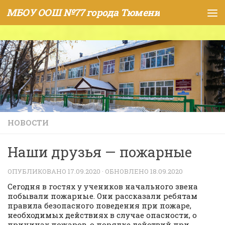
МБОУ ООШ №77 города Тюмени
Skip to content
НОВОСТИ
Наши друзья — пожарные
ОПУБЛИКОВАНО
17.09.2020
· ОБНОВЛЕНО
18.09.2020
Сегодня в гостях у учеников начального звена
побывали пожарные. Они рассказали ребятам
правила безопасного поведения при пожаре,
необходимых действиях в случае опасности, о
причинах пожаров, о порядке действий при