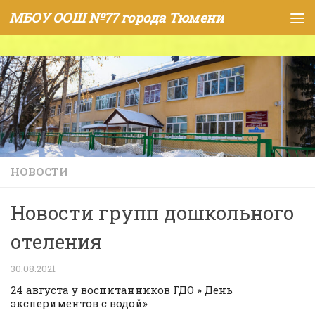
МБОУ ООШ №77 города Тюмени
Skip to content
НОВОСТИ
Новости групп дошкольного
отеления
30.08.2021
24 августа у воспитанников ГДО » День
экспериментов с водой»